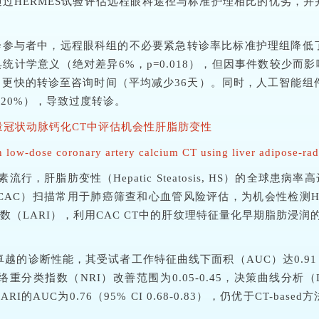
过HERMES试验评估远程眼科途径与标准护理相比的优劣，并
诊参与者中，远程眼科组的不必要紧急转诊率比标准护理组降低了59
统计学意义（绝对差异6%，p=0.018），但因事件数较少
的转诊至咨询时间（平均减少36天）。同时，人工智能组件揭示Moor
（20%），导致过度转诊。
剂量冠状动脉钙化CT中评估机会性肝脂肪变性
in low-dose coronary artery calcium CT using liver adipose-r
，肝脂肪变性（Hepatic Steatosis, HS）的全球患
CAC）扫描常用于肺癌筛查和心血管风险评估，为机会性检测
（LARI），利用CAC CT中的肝纹理特征量化早期脂肪浸润的
越的诊断性能，其受试者工作特征曲线下面积（AUC）达0.91（95
05。网络重分类指数（NRI）改善范围为0.05-0.45，决策曲线
AUC为0.76（95% CI 0.68-0.83），仍优于CT-b