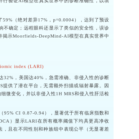
并行验证AI模型在真实世界中的诊断准确性，以填
%（绝对差异17%，p=0.0004），达到了预设
而影响不确定；远程眼科还显示了类似的安全性，误诊
fields-DeepMind-AI模型在真实世界中
adiomic index (LARI)
病率高达32%，美国达40%，急需准确、非侵入性的诊断
HS提供了潜在平台，无需额外扫描或辐射暴露。因
细微变化，并以非侵入性1H MRS和侵入性肝活检
% CI 0.87-0.94），显著优于所有临床指数和
分析（DCA）显示LARI在所有概率阈值下均具更高净收
ased方法，且在不同性别和种族组中表现公平（无显著差