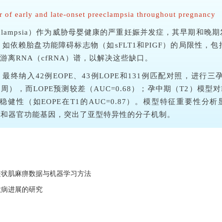
r of early and late-onset preeclampsia throughout pregnancy
clampsia）作为威胁母婴健康的严重妊娠并发症，其早期和晚期
依赖胎盘功能障碍标志物（如sFLT1和PIGF）的局限性，
离RNA（cfRNA）谱，以解决这些缺口。
终纳入42例EOPE、43例LOPE和131例匹配对照，进行三
0周），而LOPE预测较差（AUC=0.68）；孕中期（T2）模型对E
稳健性（如EOPE在T1的AUC=0.87）。模型特征重要性分
的免疫和器官功能基因，突出了亚型特异性的分子机制。
睫状肌麻痹数据与机器学习方法
默病进展的研究