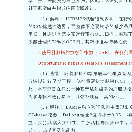
率上升，医院资源日益紧张。因此，本研究旨在通
补证据空白并指导临床实践改进。
（2）解释： HERMES试验结果表明，在转
的30%优越性边界，而整体不必要转诊的减少虽具
率低，且通过医院专家远程审核OCT扫描，实现了更快
仅能处理约52%的OCT扫，其转诊推荐特异性低
2.使用肝脏脂肪放射组指数（LARI）在低
Opportunistic hepatic steatosis assessment 
（1）背景：随着肥胖和糖尿病等代谢风险因素流行
方法以进行早期干预。低剂量冠状动脉钙化CT（
此，本研究旨在开发一种基于放射组学的肝脂肪指数
为参考标准进行验证，以弥补现有工具的不足。
（2）解释： LARI在独立验证队列中表现出卓
CT-based指数，DeLong检验P值均小于0.
益，支持其临床实用性。在肝活检外部验证中，LARI的
异），凸显其泛化能力。