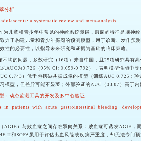
荟萃分析
 adolescents: a systematic review and meta-analysis
作为儿童和青少年中常见的神经系统障碍，癫痫的特征是脑神经
致力于构建儿童和青少年癫痫的预测模型，用于诊断、发作预测
效性的必要性，以指导未来研究和证据为基础的临床策略。
布不均的问题，多数研究（16项）来自中国，且25项研究具有高
证模型的汇总AUC为0.726（95% CI: 0.659-0.792），
UC 0.743）优于包括磁共振成像的模型（训练AUC 0.725；
模型，但差异可能不显著；外部验证的AUC（0.807）高于内部
模型：动态监测工具的开发及多中心验证
s in patients with acute gastrointestinal bleeding: devel
AGIB）与败血症之间存在双向关系：败血症可诱发AGIB，
CHE II和SOFA虽用于评估出血风险或疾病严重度，却无法专