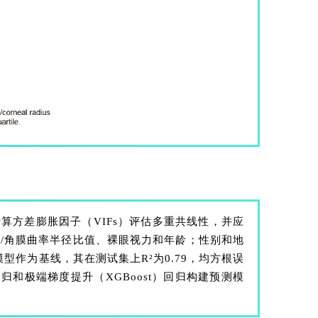
方差膨胀因子（VIFs）评估多重共线性，并应
长/角膜曲率半径比值、裸眼视力和年龄；性别和地
型作为基线，其在测试集上R²为0.79，均方根误
回归和极端梯度提升（XGBoost）回归构建预测模