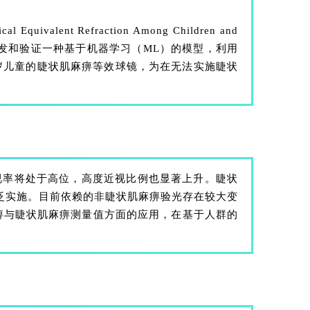
valent Refraction Among Children and
4》的文章。本研究旨在开发和验证一种基于机器学习（ML）的模型，利用
8岁儿童的睫状肌麻痹等效球镜，为在无法实施睫状
视率将处于高位，高度近视比例也显著上升。睫状
泛实施。目前依赖的非睫状肌麻痹验光存在较大变
痹与睫状肌麻痹测量值方面的应用，在基于人群的