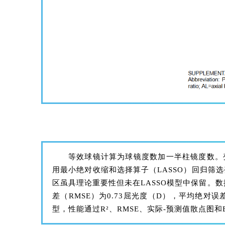
等效球镜计算为球镜度数加一半柱镜度数。
用最小绝对收缩和选择算子（LASSO）回归筛
区虽具理论重要性但未在LASSO模型中保留。数
差（RMSE）为0.73屈光度（D），平均绝对误
型，性能通过R²、RMSE、实际-预测值散点图和Bl