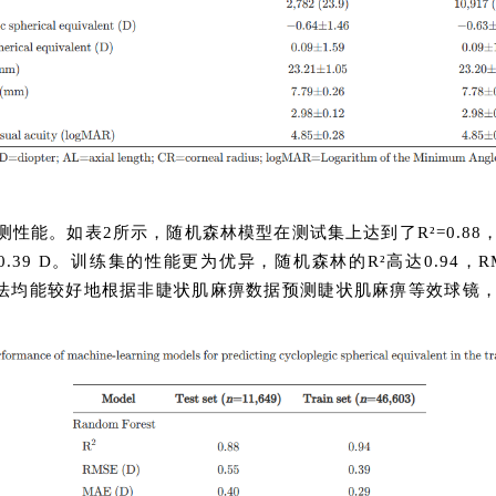
能。如表2所示，随机森林模型在测试集上达到了R²=0.88，RMSE为
E=0.39 D。训练集的性能更为优异，随机森林的R²高达0.94，RMS
习算法均能较好地根据非睫状肌麻痹数据预测睫状肌麻痹等效球镜，