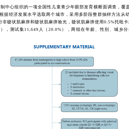
预防控制中心组织的一项全国性儿童青少年眼部发育横断面调查，
区根据经济发展水平选取两个城市，采用多阶段整群抽样方法从
非睫状肌麻痹和睫状肌麻痹验光，睫状肌麻痹使用0.5%托吡
80.0%），测试集11,649人（20.0%），两组在年龄、性别