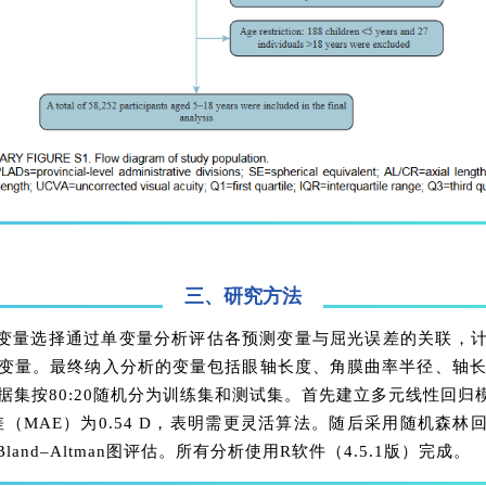
三、研究方法
变量选择通过单变量分析评估各预测变量与屈光误差的关联，计算
选变量。最终纳入分析的变量包括眼轴长度、角膜曲率半径、轴
据集按80:20随机分为训练集和测试集。首先建立多元线性回归模
差（MAE）为0.54 D，表明需更灵活算法。随后采用随机森林
and–Altman图评估。所有分析使用R软件（4.5.1版）完成。