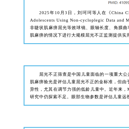
2025年10月3日，刘珂珂等人在《China CDC Wkly
Adolescents Using Non-cycloplegic
非睫状肌麻痹屈光等效球镜、眼轴长度、角膜曲率
肌麻痹的情况下进行大规模屈光不正监测提供实
屈光不正筛查是中国儿童面临的一项重大公
肌麻痹验光是评估儿童屈光不正的金标准，但由
异性，尤其在调节力强的低龄儿童中。近年来，
研究中仍探索不足。眼部生物参数是评估儿童远