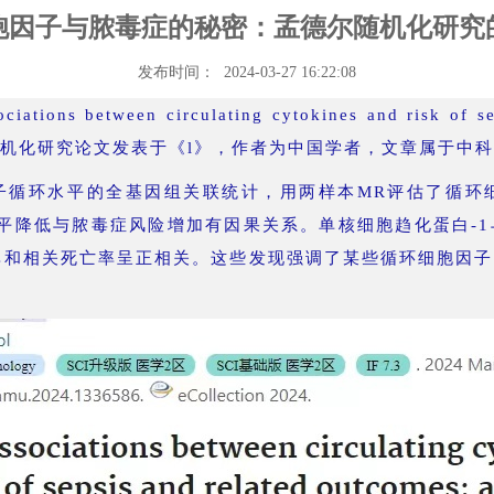
胞因子与脓毒症的秘密：孟德尔随机化研究
发布时间： 2024-03-27 16:22:08
s between circulating cytokines and risk of seps
udy的孟德尔随机化研究论文发表于《l》，作者为中国学者，文章属于中
子循环水平的全基因组关联统计，用两样本MR评估了循环
水平降低与脓毒症风险增加有因果关系。单核细胞趋化蛋白-
率和相关死亡率呈正相关。这些发现强调了某些循环细胞因