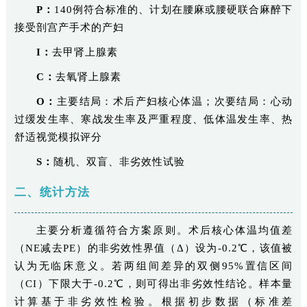
P：
140例符合标准的、计划在腰麻或腰硬联合麻醉下
接受剖宫产手术的产妇
I：
去甲肾上腺素
C：
去氧肾上腺素
O：
主要结局：术后产妇核心体温；次要结局：心动
过缓发生率、寒战发生率及严重程度、低体温发生率、热
舒适视觉模拟评分
S：
随机、双盲、非劣效性试验
二、统计方法
主要分析遵循符合方案原则。术后核心体温均值差
（NE减去PE）的非劣效性界值（Δ）设为-0.2℃，该值被
认为无临床意义。若两组间差异的双侧95%置信区间
（CI）下限大于-0.2℃，则可得出非劣效性结论。样本量
计算基于非劣效性检验。根据初步数据（标准差