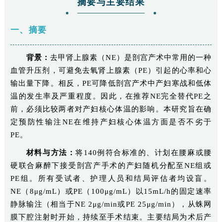
摘要与主要结果
一、摘要
背景：
去甲肾上腺素（NE）是剖宫产术中常用的一种
血管升压剂，可避免去氧肾上腺素（PE）引起的心率和心
输出量下降。相反，PE可降低剖宫产术中产妇寒战和低体
温的发生率及严重程度。因此，在推荐NE完全替代PE之
前，必须比较两者对产妇核心体温的影响。本研究旨在确
定预防性输注NE在维持产妇核心体温方面是否不劣于
PE。
材料与方法：
将140例符合标准的、计划在腰麻或腰
硬联合麻醉下接受剖宫产手术的产妇随机分配至NE组或
PE组。所有受试者、护理人员和结局评估者均设盲。
NE（8μg/mL）或PE（100μg/mL）以15mL/h的固定速率
静脉输注（相当于NE 2μg/min或PE 25μg/min），从蛛网
膜下腔注射时开始，持续至手术结束。主要结局为术后产