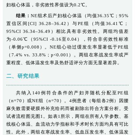
妇核心体温，非劣效性界值设为0.2℃。
结果：
NE组术后产妇核心体温（均值36.35℃；95%
置信区间[CI] 36.28–36.42）与PE组（均值36.41℃；
95%CI 36.34–36.49）相比具有非劣效性。两组均值差
为-0.06℃（95%CI -0.16至0.04），符合非劣效性标准
（单侧p=0.008）。NE组心动过缓发生率显著低于PE组
（7.4% vs. 33.8%；p<0.001）。两组在寒战发生率或严
重程度、低体温发生率及热舒适评分方面无显著差异。
二、研究结果
共纳入140例符合条件的产妇并随机分配至PE组
（n=70）或NE组（n=70）。4例患者（每组各2例）因腰
麻失败需要硬膜外补充给药而被剔除出符合方案分析。受
试者流程图见图1。如表1所示，两组在所有人学参数、基
线核心体温、血流动力学指标和手术时长方面均具有可比
性。此外，两组在寒战发生率、低血压发生率、低体温发