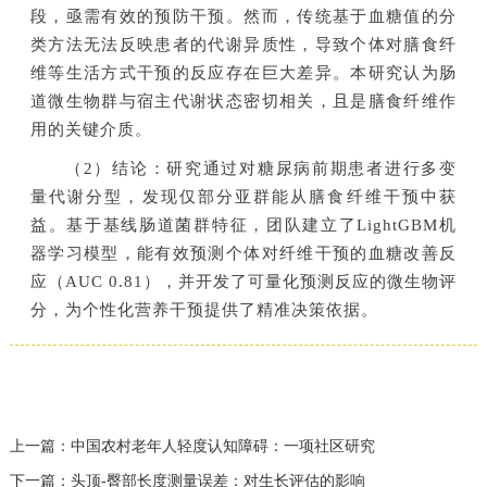
段，亟需有效的预防干预。然而，传统基于血糖值的分
类方法无法反映患者的代谢异质性，导致个体对膳食纤
维等生活方式干预的反应存在巨大差异。本研究认为肠
道微生物群与宿主代谢状态密切相关，且是膳食纤维作
用的关键介质。
（2）结论：研究通过对糖尿病前期患者进行多变
量代谢分型，发现仅部分亚群能从膳食纤维干预中获
益。基于基线肠道菌群特征，团队建立了LightGBM机
器学习模型，能有效预测个体对纤维干预的血糖改善反
应（AUC 0.81），并开发了可量化预测反应的微生物评
分，为个性化营养干预提供了精准决策依据。
上一篇：中国农村老年人轻度认知障碍：一项社区研究
下一篇：头顶-臀部长度测量误差：对生长评估的影响