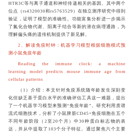
HTR3C等与离子通道和神经传递相关的基因。其中两个
位点（rs4320030和rs5763529）在独立测序研究中得到
验证，证明了模型的准确性。功能富集分析进一步揭示
了氮化合物代谢、阳离子结合等新的潜在病理通路，为
理解偏头痛的遗传机制提供了新见解。
2、解读免疫时钟：机器学习模型根据细胞模式预
测小鼠免疫年龄
Reading the immune clock: a machine
learning model predicts mouse immune age from
cellular patterns
（1）介绍：本文针对免疫系统随年龄发生深刻变
化但缺乏基于蛋白水平的准确评估工具这一难题，提出
了一个机器学习模型来预测“免疫年龄”。研究利用质谱
流式细胞技术，分析了小鼠脾脏CD45+免疫细胞在五个
不同年龄阶段（2至20个月）中30种蛋白标志物的表
达，并从中提取了103个分子特征。通过聚焦六个主要