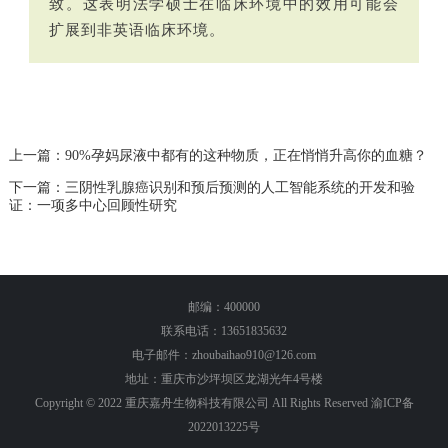
致。这表明法学硕士在临床环境中的效用可能会
扩展到非英语临床环境。
上一篇：90%孕妈尿液中都有的这种物质，正在悄悄升高你的血糖？
下一篇：三阴性乳腺癌识别和预后预测的人工智能系统的开发和验
证：一项多中心回顾性研究
邮编：400000
联系电话：13651835632
电子邮件：zhoubaihao910@126.com
地址：重庆市沙坪坝区龙湖光年4号楼
Copyright © 2022 重庆嘉舟生物科技有限公司 All Rights Reserved
渝ICP备
2022013225号