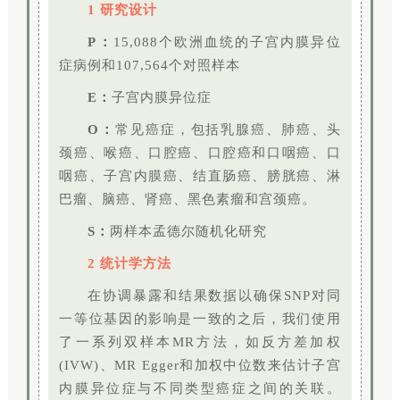
1 研究设计
P：
15,088个欧洲血统的子宫内膜异位
症病例和107,564个对照样本
E：
子宫内膜异位症
O：
常见癌症，包括乳腺癌、肺癌、头
颈癌、喉癌、口腔癌、口腔癌和口咽癌、口
咽癌、子宫内膜癌、结直肠癌、膀胱癌、淋
巴瘤、脑癌、肾癌、黑色素瘤和宫颈癌。
S：
两样本孟德尔随机化研究
2 统计学方法
在协调暴露和结果数据以确保SNP对同
一等位基因的影响是一致的之后，我们使用
了一系列双样本MR方法，如反方差加权
(IVW)、MR Egger和加权中位数来估计子宫
内膜异位症与不同类型癌症之间的关联。