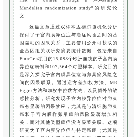
risk in women through a two‑sample
Mendelian randomization study”的研究论
文。
这篇文章通过双样本孟德尔随机化分析
探讨了子宫内膜异位症与癌症风险之间的基
因驱动的因果关系，主要使用公开可获取的
全基因组关联研究摘要统计数据，包括来自
FinnGen项目的15,088个欧洲血统的子宫内膜
异位症病例和107,564个对照样本。研究目的
是深入探究子宫内膜异位症与卵巢癌风险之
间的因果联系。通过逆方差加权方法、MR
Egger方法和加权中位数方法，以及额外的敏
感性分析，研究发现子宫内膜异位症对卵巢
癌有显著的因果效应，尤其是与清细胞卵巢
癌和子宫内膜样卵巢癌的风险显著增加相
关，而对其他类型癌症没有显著关联。这项
研究为子宫内膜异位症与特定癌症（尤其是