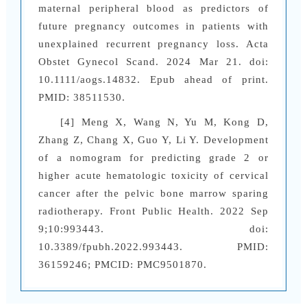
maternal peripheral blood as predictors of
future pregnancy outcomes in patients with
unexplained recurrent pregnancy loss. Acta
Obstet Gynecol Scand. 2024 Mar 21. doi:
10.1111/aogs.14832. Epub ahead of print.
PMID: 38511530.
[4] Meng X, Wang N, Yu M, Kong D,
Zhang Z, Chang X, Guo Y, Li Y. Development
of a nomogram for predicting grade 2 or
higher acute hematologic toxicity of cervical
cancer after the pelvic bone marrow sparing
radiotherapy. Front Public Health. 2022 Sep
9;10:993443. doi:
10.3389/fpubh.2022.993443. PMID:
36159246; PMCID: PMC9501870.