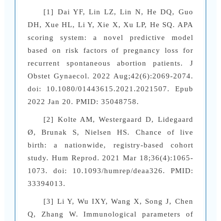
[1] Dai YF, Lin LZ, Lin N, He DQ, Guo
DH, Xue HL, Li Y, Xie X, Xu LP, He SQ. APA
scoring system: a novel predictive model
based on risk factors of pregnancy loss for
recurrent spontaneous abortion patients. J
Obstet Gynaecol. 2022 Aug;42(6):2069-2074.
doi: 10.1080/01443615.2021.2021507. Epub
2022 Jan 20. PMID: 35048758.
[2] Kolte AM, Westergaard D, Lidegaard
Ø, Brunak S, Nielsen HS. Chance of live
birth: a nationwide, registry-based cohort
study. Hum Reprod. 2021 Mar 18;36(4):1065-
1073. doi: 10.1093/humrep/deaa326. PMID:
33394013.
[3] Li Y, Wu IXY, Wang X, Song J, Chen
Q, Zhang W. Immunological parameters of