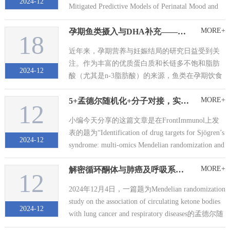
2024-12
Mitigated Predictive Models of Perinatal Mood and
Anxiety Disorders》的文章。这项研究...
MORE+
孕期鱼类摄入与DHA补充——基于观察性研究的母婴健康影响分析
18
近年来，孕期营养与妊娠结局的研究日益受到关
注。作为丰富的优质蛋白质和长链多不饱和脂肪
2024-12
酸（尤其是n-3脂肪酸）的来源，鱼类在孕期饮食
中具有重要地位。然而，鱼类中可能含有的污染
MORE+
5+孟德尔随机化+分子对接，实现对疾病药靶的筛选，对小白复现也非常友好！
物（如甲基汞）以及补充剂剂量差异导致的研究
12
结果不一致，引发了关于其安全性和有效性的广
小编今天分享的这篇文章是在FrontImmunol上发
泛讨论。 2024年9月，外国学者在《Nu...
表的题为“Identification of drug targets for Sjögren’s
2024-12
syndrome: multi-omics Mendelian randomization and
colocalizati...
MORE+
解密循环酮体与肺癌及呼吸系统疾病的关联：基于孟德尔随机化的大规模GWAS分析
12
2024年12月4日，一篇题为Mendelian randomization
study on the association of circulating ketone bodies
2024-12
with lung cancer and respiratory diseases的孟德尔随
机化研究论文发表于《Sci ...