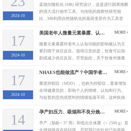
23
孟德尔随机化 (MR) 研究设计，这是进行因果推断
的强大流行病学工具。与传统的观察性研究相
2024-10
比，MR利用自然随机化的基因变异作为工具变
量，从而评估暴露与结局之间的因果关系。单细
MORE+
美国老年人微量元素暴露、认知功能和饮食炎症指数之间的关系
胞转录组学提供高分辨率的细胞类型和功能特
17
征，有助于更好地理解暴露与结局之间的相互
微量元素暴露对老年人认知功能的影响被认为主
作...
要归因于炎症反应。值得注意的是，饮食可以加
2024-10
剧或减少炎症反应。尽管如此，关于饮食对微量
元素暴露与认知功能之间关系的影响的研究有
MORE+
NHAES也能做流产？中国学者揭示流产与女性抑郁症状之间的关联
限。本研究通过了解微量元素暴露、饮食炎症潜
17
力和认知健康之间的复杂相互作用，旨在为制定
重度抑郁症（MDD），也称为抑郁症，显著增加
有针对性的干预措施和公共卫生策略提供有价
全球健康负担，影响个人的情绪、认知和行为。
值...
2024-10
与短暂的悲伤或暂时的情绪低落不同，这种疾病
的特点是持续的沮丧、不感兴趣和能力下降，有
MORE+
孕产妇压力、吸烟和不良分娩结局之间的关联
可能在最极端的形式下升级为自杀。1990 年至
14
2017 年的全球疾病负担 （GBD） 研究显示，抑
早产（胎龄< 37 周）和低出生体重（< 2500 g）是
郁症患病率呈普遍上升趋...
全球持续存在的问题，尽管我们在针对已知风险