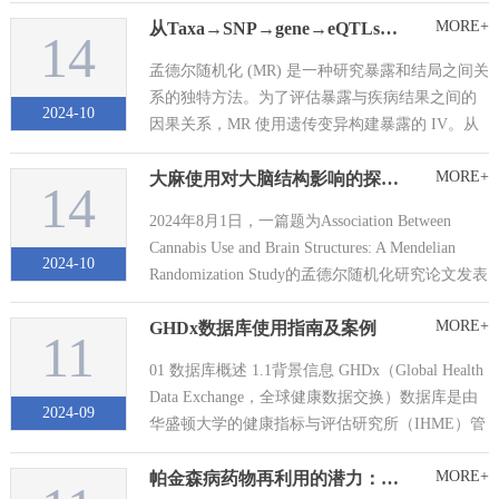
（National Heart, L...
MORE+
从Taxa→SNP→gene→eQTLs，实现肠道菌群与SS的“追根溯源”
14
孟德尔随机化 (MR) 是一种研究暴露和结局之间关
系的独特方法。为了评估暴露与疾病结果之间的
2024-10
因果关系，MR 使用遗传变异构建暴露的 IV。从
父母到孩子的基因型分布是随机的，因此常见的
MORE+
大麻使用对大脑结构影响的探索：证据不足还是另有隐情？
混杂变量对遗传变异与结果之间的联系没有影
14
响，因果序列是合理的。此外，本研究还将MR与
2024年8月1日，一篇题为Association Between
转录组相结合，构建了PPI...
Cannabis Use and Brain Structures: A Mendelian
2024-10
Randomization Study的孟德尔随机化研究论文发表
于《Cureus.》，作者为中国学者。 这项研究采用
MORE+
GHDx数据库使用指南及案例
双...
11
01 数据库概述 1.1背景信息 GHDx（Global Health
Data Exchange，全球健康数据交换）数据库是由
2024-09
华盛顿大学的健康指标与评估研究所（IHME）管
理的一个综合性在线资源库。它作为一个全球健
MORE+
帕金森病药物再利用的潜力：孟德尔随机化分析的发现
康数据的目录，...