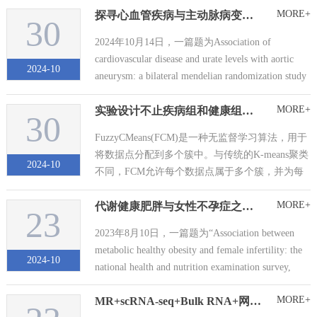
MORE+
探寻心血管疾病与主动脉病变之间的因果关系：孟德尔随机化分析揭示新视角
产和巨大儿。 2024年3月，中国学者在《Maternal
30
And Child Nutrition》（二区，IF=2.8）...
2024年10月14日，一篇题为Association of
cardiovascular disease and urate levels with aortic
2024-10
aneurysm: a bilateral mendelian randomization study
的孟德尔随机化研究论文发...
MORE+
实验设计不止疾病组和健康组怎么办？快让Fuzzy C Means聚类来帮忙
30
FuzzyCMeans(FCM)是一种无监督学习算法，用于
将数据点分配到多个簇中。与传统的K-means聚类
2024-10
不同，FCM允许每个数据点属于多个簇，并为每
个数据点分配一个隶属度，表示该点属于某个簇
MORE+
代谢健康肥胖与女性不孕症之间的关联
的程度。作者通过将Fuzzy C Means和WGCNA结
23
合找出糖尿病肾病的生物标志物，且该生物标...
2023年8月10日，一篇题为“Association between
metabolic healthy obesity and female infertility: the
2024-10
national health and nutrition examination survey,
2013...
MORE+
MR+scRNA-seq+Bulk RNA+网络药理学，一锅“东北乱炖”一举拿下2区