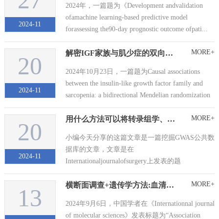
27
2024年，一篇题为《Development andvalidation
ofamachine learning-based predictive model
2024-11
forassessing the90-day prognostic outcome ofpati...
MORE+
解密IGF家族与肌少症的双向因果关系：基于孟德尔随机化的大规模GWAS分析
20
2024年10月23日，一篇题为Causal associations
between the insulin-like growth factor family and
2024-11
sarcopenia: a bidirectional Mendelian randomization
study的孟德...
MORE+
用什么方法可以将转录组学、蛋白组学、代谢组学串联起来？答案当然是孟德尔随机化！
20
小编今天分享的这篇文章是一篇挖掘GWAS公共数
据库的文章，文章是在
2024-11
Internationaljournalofsurgery上发表的题
为“Unravelling the molecular landscape of
MORE+
横断面调查+遗传学方法:血清糖化血红蛋白水平与女性不孕症之间的关联
endometrial cancer subtypes: insights from mult...
13
2024年9月6日，中国学者在《Internationnal journal
of molecular sciences》发表标题为“Association