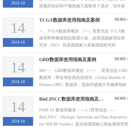
2024-10
因素的知识和干预措施方面取得了进步，但许多
国家的早产率都在上升。在加拿大，阿尔伯塔省
MORE+
TCGA数据库使用指南及案例
的早产率（2019/2020 年为 9.2%）和低出生体重
14
率（7.5%，2019/2020 年）...
一、TCGA数据库概述 （一）背景信息 TCGA数
据库即肿瘤基因组图谱计划，由美国国家癌症研
2024-10
究所（NCI）和美国国家人类基因组研究所
（NHGRI）于2006年联合启动的项目，收录了各
MORE+
GBD数据库使用指南及案例
种人类癌症（包括亚型在内的肿瘤）的临床数
14
据，基因组变异，...
000 一、GBD数据库概述 （一）、背景信息 GBD
数据库，即全球疾病负担研究（Global Burden of
2024-10
Disease,GBD）数据库，是由华盛顿大学健康指标
与评估研究所（IHME）维护和更新的一个全球性
MORE+
BioLINCC数据库使用指南及案例
健康研究项目。该项目由全球...
14
PART 01 数据库概述 ——1.1背景信息——
BioLINCC（Biologic Specimen and Data Repository
2024-10
for NHLBI Studies）是由美国国家心肺血液研究所