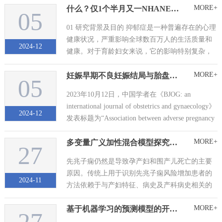
MORE+
什么？仅1个半月又一NHANES抑郁症与流产的研究被接收！来看看社会文化和经济因素的重要性
05
01 研究背景及目的 抑郁症是一种普遍存在的心理
健康状况，严重影响全球数百万人的生活质量和
2024-12
健康。对于育龄妇女来说，它的影响特别复杂，
与不良妊娠结局的风险增加有关。然而，流产是
MORE+
妊娠早期不良妊娠结局与胎盘生物标志物之间的关联：一项前瞻性队列研究
否加剧或引发抑郁症状仍未得到充分探索，因此
05
在...
2023年10月12日，中国学者在《BJOG: an
international journal of obstetrics and gynaecology》
2024-12
发表标题为“Association between adverse pregnancy
outcome and placental b...
MORE+
多变量广义加性混合模型探究阿司匹林对孕期MAP和UtA-PI影响
27
先兆子痫仍然是导致孕产妇和围产儿死亡的主要
原因。传统上用于识别先兆子痫风险增加患者的
2024-11
方法依赖于与产妇特征、病史及产科病史相关的
风险因素，但这些方法未能检测出大多数最终发
MORE+
基于机器学习的预测模型的开发和验证，用于评估自发性脑出血患者90天的预后结果
展为该病的妇女。 2023年6月，《Ultrasound in
Obstetrics & Gynecol...