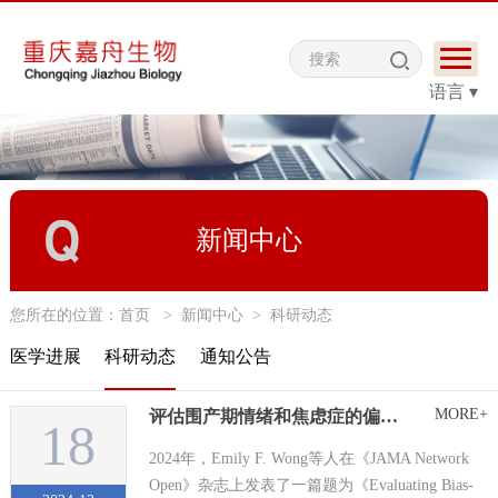
语言 ▾
新闻中心
您所在的位置：
首页
>
新闻中心
>
科研动态
医学进展
科研动态
通知公告
MORE+
评估围产期情绪和焦虑症的偏差缓解预测模型
18
2024年，Emily F. Wong等人在《JAMA Network
Open》杂志上发表了一篇题为《Evaluating Bias-