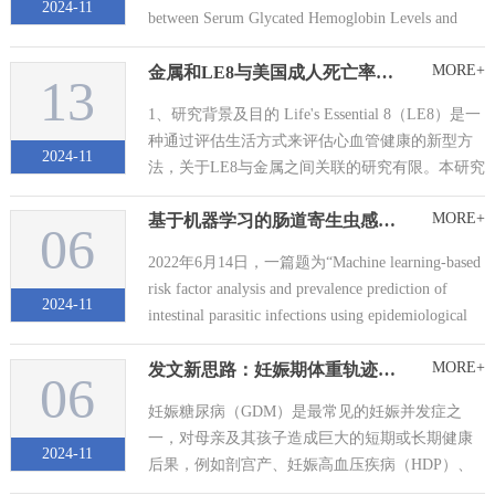
2024-11
between Serum Glycated Hemoglobin Levels and
Female Infer...
MORE+
金属和LE8与美国成人死亡率的交互关联：一项前瞻性队列研究
13
1、研究背景及目的 Life's Essential 8（LE8）是一
种通过评估生活方式来评估心血管健康的新型方
2024-11
法，关于LE8与金属之间关联的研究有限。本研究
旨在进行一项前瞻性队列研究，并调查金属和LE8
MORE+
基于机器学习的肠道寄生虫感染风险因素分析及流行率预测
对美国成...
06
2022年6月14日，一篇题为“Machine learning-based
risk factor analysis and prevalence prediction of
2024-11
intestinal parasitic infections using epidemiological
s...
MORE+
发文新思路：妊娠期体重轨迹和不良妊娠结局关联（潜在类别轨迹模型）
06
妊娠糖尿病（GDM）是最常见的妊娠并发症之
一，对母亲及其孩子造成巨大的短期或长期健康
2024-11
后果，例如剖宫产、妊娠高血压疾病（HDP）、
母亲子痫前期和大于胎龄儿（LGA）、婴儿肩难