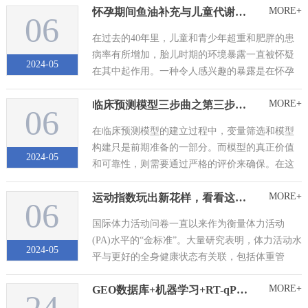
MORE+
怀孕期间鱼油补充与儿童代谢健康的长期影响：一项随机临床试验的研究
placental s...
06
在过去的40年里，儿童和青少年超重和肥胖的患
病率有所增加，胎儿时期的环境暴露一直被怀疑
2024-05
在其中起作用。一种令人感兴趣的暴露是在怀孕
期间摄入n - 3长链多不饱和脂肪酸(LCPUFAs)，主
MORE+
临床预测模型三步曲之第三步：模型评价
要来自脂肪鱼。动物和人类的观察性研究都表
06
明，怀孕期间摄入较多的鱼类或血液中n - 3
在临床预测模型的建立过程中，变量筛选和模型
LCPUFAs浓度较高与后代较低的BM...
构建只是前期准备的一部分。而模型的真正价值
2024-05
和可靠性，则需要通过严格的评价来确保。在这
一关键的第三步，我们将深入探讨如何有效地评
MORE+
运动指数玩出新花样，看看这篇二区文章干了啥？
估临床预测模型的性能。这不仅涉及模型的准确
06
性和可靠性，还包括对其稳健性和适用性的全面
国际体力活动问卷一直以来作为衡量体力活动
考量。通过深入分析模型的评价结果，我...
(PA)水平的“金标准”。大量研究表明，体力活动水
2024-05
平与更好的全身健康状态有关联，包括体重管
理、减轻焦虑或抑郁以及缓解疼痛。不幸的是，
MORE+
GEO数据库+机器学习+RT-qPCR轻松拿下一“城”
截至2016年，美国只有26%的男性、19%的女性和
20%的青少年达到了推荐的PA。PA很复杂，包括