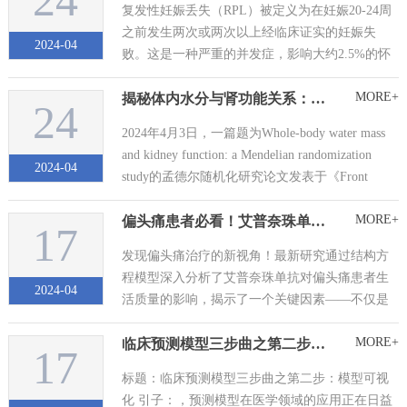
24
复发性妊娠丢失（RPL）被定义为在妊娠20-24周
职业相关PA（OPA...
之前发生两次或两次以上经临床证实的妊娠失
2024-04
败。这是一种严重的并发症，影响大约2.5%的怀
孕期间女性。RPL的确切病因仍不清楚，但主要
MORE+
揭秘体内水分与肾功能关系：孟德尔随机化研究揭示的重要发现
认为与子宫解剖、遗传和免疫学异常有关。最近
24
的研究发现了可能与RPL相关的其他因素，包括
2024年4月3日，一篇题为Whole-body water mass
子宫内膜炎和栓塞的遗...
and kidney function: a Mendelian randomization
2024-04
study的孟德尔随机化研究论文发表于《Front
Endocrinol》，作者为中国学者，文章属于中科院
MORE+
偏头痛患者必看！艾普奈珠单抗如何彻底改变你的生活
医学二区，IF=5.2。 ...
17
发现偏头痛治疗的新视角！最新研究通过结构方
程模型深入分析了艾普奈珠单抗对偏头痛患者生
2024-04
活质量的影响，揭示了一个关键因素——不仅是
减少发作天数，患者最关心的症状的改善同样至
MORE+
临床预测模型三步曲之第二步：模型可视化
关重要。 2024年3月，外国学者在《Journal Of
17
Headache And Pain》（一区，IF=7...
标题：临床预测模型三步曲之第二步：模型可视
化 引子：，预测模型在医学领域的应用正在日益