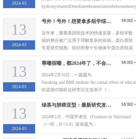
在的药物相互作...
2024-03
hydroxyvitaminDmediatestheassociationbetweenheavyme
MORE+
号外！号外！想要拿多组学综合分析思路的小伙伴看过来啦！
13
近年来，随着基因组技术的快速发展，多组学数
据的整合被广泛用于理解复杂的疾病。蛋白质组
2024-03
学是研究细胞、组织和整个生物体中蛋白质组成
和变化的科学，代谢组学是一个新兴领域，通过
MORE+
尊嘟假嘟，都2024年了，不会还有人不知道孟德尔随机化与NHANES数据库可以这么玩吧！
提供大量代谢物分析来全面覆盖生物过程和代谢
13
途径。因此，结合蛋白质组学和代谢组学的综合
2024年2月16日，一篇题为
方法可能是一种潜在的非常强大的工具，可以为
Smoking and BMI mediate the causal effect of educatio
探索生物标志物和...
2024-03
的孟德尔随机化研究论文发表于《...
MORE+
绿茶与肺癌亚型：最新研究发现并未存在关联？
13
2024年1月，中国学者在《Frontiers in Nutrition》
（一区，IF=5.0）发表题为：
2024-03