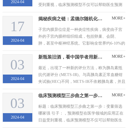
2024-04
受到重视，临床预测模型不仅可以帮助医生预测
疾病的发展趋势，还可以辅助制定个性化的治疗
MORE+
揭秘疾病之链：孟德尔随机化带你了解子宫内膜异位症与癌症的新联系
方案，为患者提供更精准的医疗服务。当我们选
17
择出合适的变量，如何展示模型便成为了新的问
子宫内膜异位症是一种炎症性疾病，病变由子宫
题，是以传统的回归方程还是以常规的nom...
外的子宫内膜样组织组成，包括卵巢、会阴、
2024-04
肺，甚至中枢神经系统。它影响全世界约6-10%的
妇女，并引起痛经、盆腔疼痛和不孕等症状，严
MORE+
新瓶装旧酒，看中国学者用新指标斩获二区文章
重影响妇女的生活质量。量化与子宫内膜异位症
03
相关的癌症风险至关重要。这一研究领域对女性
最近，出现了一种新的评分方法，称为胰岛素抵
癌症筛查和预防以及临床医生对诊断为子...
抗代谢评分 (METS-IR)。与高胰岛素正常血糖钳
2024-04
夹试验(HEC)不同，METS-IR不依赖胰岛素，并且
已根据HEC结果进行了验证。METS-IR指数显示
MORE+
临床预测模型三步曲之第一步：变量筛选哪家强
与内脏脂肪和空腹胰岛素水平显着相关，为评估
03
IR提供了一种简单可靠的方法。 ...
标题：临床预测模型三步曲之第一步：变量筛选
哪家强 引子：，预测模型在医学领域的应用正在
2024-04
日益受到重视，临床预测模型不仅可以帮助医生
预测疾病的发展趋势，还可以辅助制定个性化的