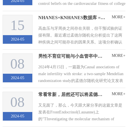
2024-05
control beliefs on the cardiovascular fitness of college
students: the chain m...
MORE+
NHANES+KNHANES数据库 = 二区文章，赶紧学起来
15
高血压与牙周炎之间存在关联，但干预试验的证
据有限。最近通过孟德尔随机化分析提出了这两
2024-05
种疾病之间可能存在的因果关系。这项分析确认
了英国一项大型人群研究中，与牙周炎相关的遗
MORE+
男性不育症可能与小血管卒中风险降低相关：孟德尔随机化研究的发现
传变异与血压表型升高之间存在联系。然而，这
08
种关联的确切机制尚不明确，引发了关于炎症或
2024年4月15日，一篇题为Causal associations of
细菌负担是否可能起突出作用的问题。考虑到...
male infertility with stroke: a two-sample Mendelian
2024-05
randomization study的孟德尔随机化研究论文发表
于《Front Endocrinol》，作者为...
MORE+
常看常新，居然还可以将孟德尔随机化与分子对接技术相结合！
08
又见面了，那么，今天跟大家分享的这篇文章是
发表在FrontEndocrinol(Lausanne)上
2024-05
的“TInvestigating the molecular mechanism of
traditional Chinese medicine for the treatment of