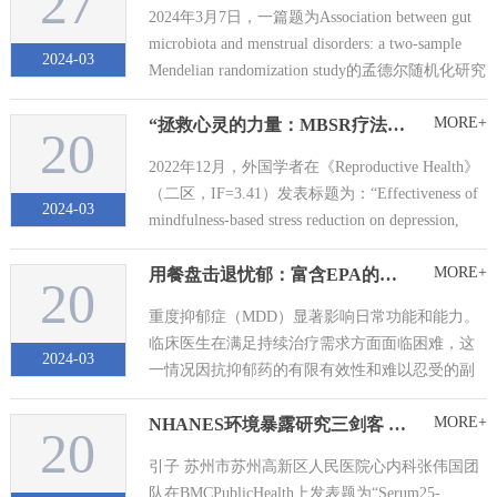
27
括巨噬细胞、单核细胞、DC和中性粒细胞）在
2024年3月7日，一篇题为Association between gut
POP病理学中的作用尚不清楚。 那么今天...
microbiota and menstrual disorders: a two-sample
2024-03
Mendelian randomization study的孟德尔随机化研究
论文发...
MORE+
“拯救心灵的力量：MBSR疗法助您摆脱流产后的抑郁与焦虑”
20
2022年12月，外国学者在《Reproductive Health》
（二区，IF=3.41）发表标题为：“Effectiveness of
2024-03
mindfulness-based stress reduction on depression,
anxiety, and stress of women with ...
MORE+
用餐盘击退忧郁：富含EPA的饮食如何对抗抑郁
20
重度抑郁症（MDD）显著影响日常功能和能力。
临床医生在满足持续治疗需求方面面临困难，这
2024-03
一情况因抗抑郁药的有限有效性和难以忍受的副
作用而加剧，导致患者遵医行为差。标准治疗方
MORE+
NHANES环境暴露研究三剑客 | 第三剑：中介效应分析
案下，只有约60%的患者对抗抑郁药有明显反
20
应。尽管这些药物有效缓解症状，但它们与严重
引子 苏州市苏州高新区人民医院心内科张伟国团
副作用相关，包括增加自杀倾向、肝脏损伤和潜
队在BMCPublicHealth上发表题为“Serum25-