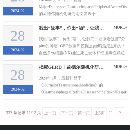
MajorDepressiveDisorderImpactsPeripheralArteryDise
2024-02
的孟德尔随机化研究论文发表于
《JournaloftheAmericanHeartAssociati...
MORE+
我出“故事”，你出“酒”，让我们一起来看这篇7分plus的肿瘤+GEO数据库挖掘是如何娓娓道来的
28
我出“故事”，你出“酒”，让我们一起来看这篇7分
plus的肿瘤+GEO数据库挖掘是如何娓娓道来的！
2024-02
自然杀伤细胞(NK)通过死亡受体和细胞毒性颗粒
杀死癌细胞，在控制癌症进展中发挥重要作用。
MORE+
揭秘GERD丨孟德尔随机化研究探寻呼吸系统疾病的潜在风险
然而，在肿瘤微环境(TME)中，NK细胞经常表现
28
出衰竭状态，这损害了它们的免疫监视功能，并
2024年1月，最新刊登于
有助于肿瘤免疫逃避。...
《JournalofTranslationalMedicine》的
2024-02
《GastroesophagealRefluxDiseaseandtheRiskofRespira
引起了我们对呼吸系统健康的...
337 条记录 11/12 页
11
上一页
下一页
第一页
上5页
12