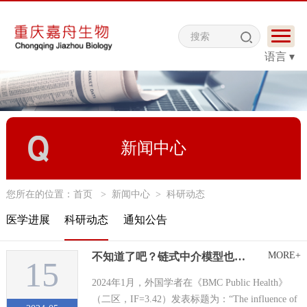
语言 ▾
新闻中心
您所在的位置：
首页
>
新闻中心
>
科研动态
医学进展
科研动态
通知公告
MORE+
不知道了吧？链式中介模型也能发二区
15
2024年1月，外国学者在《BMC Public Health》
（二区，IF=3.42）发表标题为：“The influence of