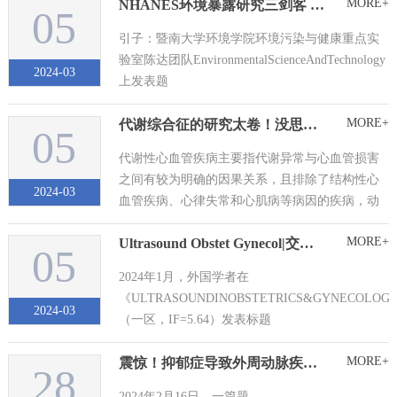
MORE+
NHANES环境暴露研究三剑客 | 第二剑：贝叶斯核函数回归
05
引子：暨南大学环境学院环境污染与健康重点实
验室陈达团队EnvironmentalScienceAndTechnology
2024-03
上发表题
为“MetalExposureduringEarlyPregnancyandRiskofGestati
MORE+
代谢综合征的研究太卷！没思路，怎么办？试试心血管代谢综合征！
05
代谢性心血管疾病主要指代谢异常与心血管损害
之间有较为明确的因果关系，且排除了结构性心
2024-03
血管疾病、心律失常和心肌病等病因的疾病，动
脉粥样硬化性心脏病（arteriosclerotic
MORE+
Ultrasound Obstet Gynecol|交互作用+重复测量ANOVA即可
cardiovascular disease，ASCVD）为其主要表现，
05
以冠心病、心原性猝死、心力衰竭等为主要结
2024年1月，外国学者在
局，干预代谢紊乱可...
《ULTRASOUNDINOBSTETRICS&GYNECOLOG
2024-03
（一区，IF=5.64）发表标题
为：“MaternalsupplementationofDHAdoesnotcausefetalduc
MORE+
震惊！抑郁症导致外周动脉疾病竟然是通过生活方式介导
28
2024年2月16日，一篇题