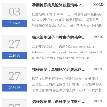
MORE+
孕期糖尿病风险降低新策略？超重孕妇鱼油与益生菌干预效果揭秘
治疗方案，为患者提供更精准的医疗服务。然
03
而，在构建一个可靠的预测模型之前，必须经历
妊娠期糖尿病（GDM） 是一种越来越常见的疾
一个至关重要的阶段——变...
病;全世界约有14%的妊娠受到影响。需要找到一
2024-04
种降低GDM风险的方法，因为它会严重和长期地
影响母亲和孩子的健康。由于GDM明显与肥胖有
MORE+
揭示细胞因子与脓毒症的秘密：孟德尔随机化研究的新发现
关，因此降低风险的干预措施通常侧重于生活方
27
式的改变。然而，这些干预措施产生了不确定的
2024年3月5日，一篇题为Causal associations
结果，强调了新的预防方法的必要...
between circulating cytokines and risk of sepsis and
2024-03
related outcomes: a two-sample Mendelian
randomization study的孟德尔随机化研...
MORE+
找好角度，单细胞的经典思路也能上岸！！！
27
POP（盆腔器官脱垂）显著影响女性的健康和生
活质量，目前尚无最佳治疗方法。子宫骶韧带为
2024-03
子宫上部和阴道提供顶端支撑，在POP中发挥着
不可或缺的作用。尽管POP已被广泛研究，但其
MORE+
选好数据集，两样本肠道微生物还能发！
关键机制尚未完全阐明。特别是，免疫细胞（包